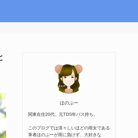
と
ほのぷー
関東在住20代、元TDS年パス持ち。
このブログでは清々しいほどの雨女である
筆者ほのぷーが雨に負けず、大好きな