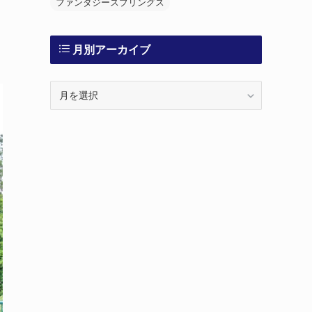
ファンタジースプリングス
月別アーカイブ
月
別
ア
ー
カ
イ
ブ