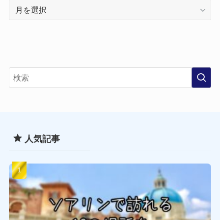
月
別
ア
ー
カ
イ
ブ
人気記事