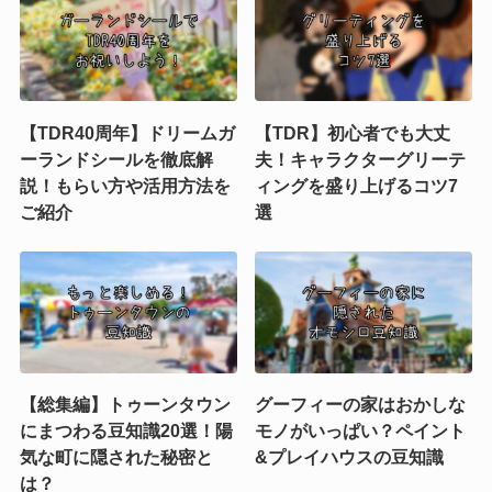
【TDR40周年】ドリームガ
【TDR】初心者でも大丈
ーランドシールを徹底解
夫！キャラクターグリーテ
説！もらい方や活用方法を
ィングを盛り上げるコツ7
ご紹介
選
【総集編】トゥーンタウン
グーフィーの家はおかしな
にまつわる豆知識20選！陽
モノがいっぱい？ペイント
気な町に隠された秘密と
&プレイハウスの豆知識
は？