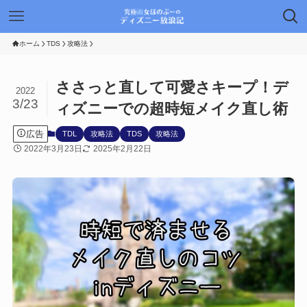
ホーム
TDS
攻略法
ささっと直して可愛さキープ！デ
2022
3/23
ィズニーでの超時短メイク直し術
広告
TDL
攻略法
TDS
攻略法
2022年3月23日
2025年2月22日