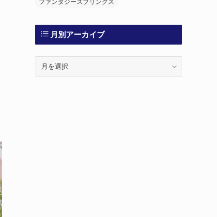
ファンタジースプリングス
月別アーカイブ
月
別
ア
ー
カ
イ
ブ