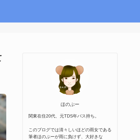
て
ほのぷー
関東在住20代、元TDS年パス持ち。
このブログでは清々しいほどの雨女である
筆者ほのぷーが雨に負けず、大好きな