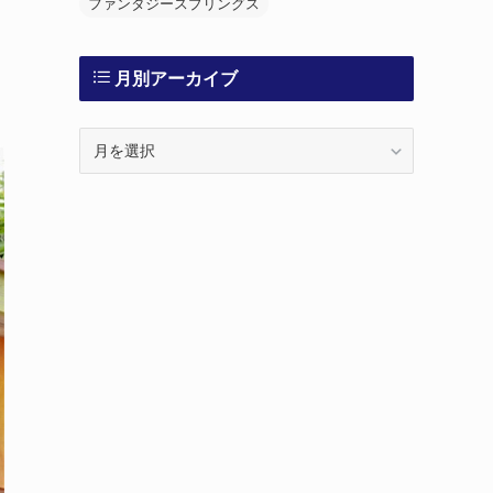
ファンタジースプリングス
月別アーカイブ
月
別
ア
ー
カ
イ
ブ